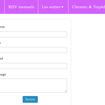
RDV mensuels
Les sorties
Chromes & Torpéd
nom
m
il
sage
Envoyer