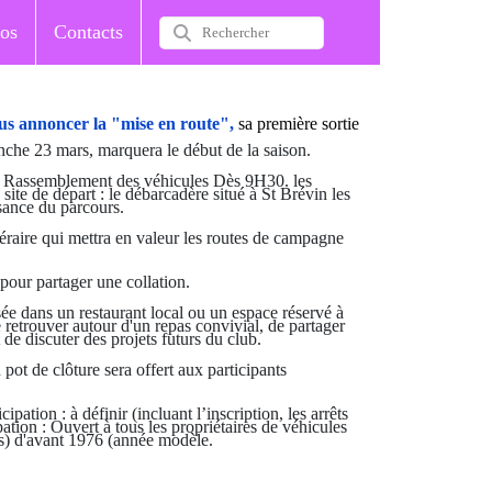
os
Contacts
ous annoncer la "mise en route",
sa première sortie
nche 23 mars, marquera le début de la saison.
Rassemblement des véhicules Dès 9H30. les
 site de départ : le débarcadère situé à St Brévin les
sance du parcours.
éraire qui mettra en valeur les routes de campagne
pour partager une collation.
sée dans un restaurant local ou un espace réservé à
e retrouver autour d'un repas convivial, de partager
 de discuter des projets futurs du club.
 pot de clôture sera offert aux participants
ipation : à définir (incluant l’inscription, les arrêts
pation : Ouvert à tous les propriétaires de véhicules
s) d'avant 1976 (année modèle.