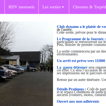
RDV mensuels
Les sorties
Chromes & Torpéd
Club dynamo a le plaisir de v
de l'année.
Cette sortie, prévue pour le dima
Le Programme de la Journée :
participants se retrouveront sur le
Pins, histoire de prendre connais
La sortie commencera par un itin
environnantes.
Un arrêt est prévu vers 11H00
La pause déjeuner
sera organi
cet effet. Ce sera l’occasion de s
ses impressions sur le parcours et
Retour par un autre itinéraire. Un
Détails Pratiques :
Coût de partic
et le repas) Conditions de partici
anciens (voitures, motos, camion
Ouvert aux non-adhérents